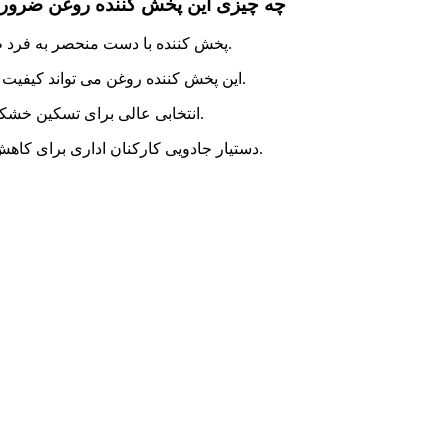
چه چیزی این پخش کننده روغن ضروری ر
1. پخش کننده با دست منحصر به فرد طراحی شده است، هر یک دارای اثر متفاوت و منحصر به فرد است.
2. این پخش کننده روغن می تواند کیفیت هوا را بهبود بخشد و رطوبت را برای از بین بردن خشکی اضافه کند.
3. انتخابی عالی برای تسکین خشکی پوست ترک خورده، لب ها و خشکی سینوس ها و همچنین سرفه.
4. دستیار جادویی کارکنان اداری برای کاهش فشار، تنظیم خلق و خو، رفع خستگی و الهام بخشیدن به خلاقیت.