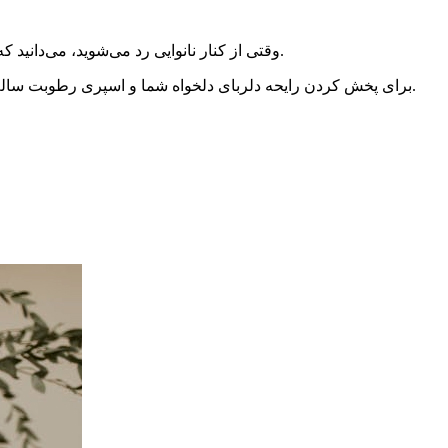
وقتی از کنار نانوایی رد می‌شوید، می‌دانید که چگونه بوها می‌توانند بر احساسات شما تأثیر بگذارند.به همین دلیل است که پخش کننده های روغن یک راه عالی برای ایجاد حال و هوا هستند.
پخش کننده اسانس ذهنی COOSA برای پخش کردن رایحه دلربای دلخواه شما و اسپری رطوبت سالم برای تصفیه هوا، بهترین گزینه است.و نمای بیرونی ظریف و زرق و برق دار هر دکوری را تکمیل می کند.