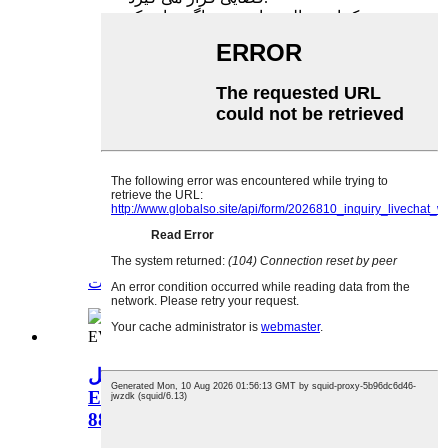
یک ایده عالی برای هدیه: اگر برای یک
موقعیت خاص به چیزی نیاز دارید، پخش
کننده اسانس آروماتراپی ما هدیه ای
متفکرانه است که همه می توانند از آن
بهره مند شوند.با ترکیبی از سبک، طراحی
و عملکرد، یک موفقیت تضمین شده است!
نام تجاری که به آن اعتماد دارید: SpaRoom
متخصص پیشرو در همه چیزهای رایحه
درمانی در جهان است و متخصص در پخش
کننده ها و روغن های ضروری است.هدف
ما ایجاد محصولات سبک زندگی مفید برای
بهبود سلامت کلی شما با غنی سازی ذهن،
بدن و خانه شما با قیمتی مقرون به صرفه
است!
استعلام
جزئیات
مرطوب کننده عطر اسانس گل
EVERLASTING 2022 7 تغییر رنگ
-8805