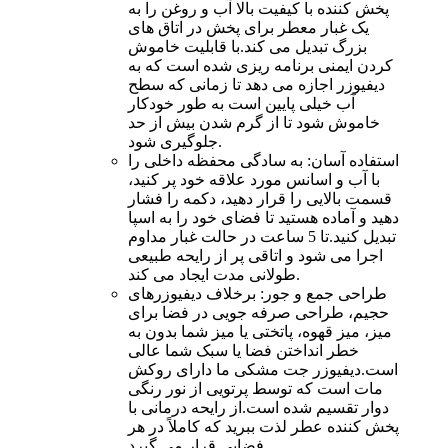
پخش کننده با کیفیت بالا آب و روغن را به
یک غبار معطر برای پخش در اتاق های
بزرگ تبدیل می کند.با قابلیت خاموش
کردن ایمنی برنامه ریزی شده است که به
دیفیوزر اجازه می دهد تا زمانی که سطح
آب خیلی پایین است به طور خودکار
خاموش شود تا از گرم شدن بیش از حد
جلوگیری شود.
استفاده آسان: به سادگی محفظه داخلی را
با آب و اسانس مورد علاقه خود پر کنید،
قسمت بالایی را قرار دهید، دکمه را فشار
دهید و آماده هستید تا فضای خود را به اسپا
تبدیل کنید.تا 5 ساعت در حالت غبار مداوم
اجرا می شود و اتاقی پر از رایحه طبیعی
طولانی مدت ایجاد می کند.
طراحی جمع و جور: برخلاف دیفیوزرهای
حجیم، طراحی صرفه جویی در فضا برای
میز، میز قهوه، پاتختی یا میز شما بدون به
خطر انداختن فضا یا سبک شما عالی
است.دیفیوزر جت مشکی ما دارای روکش
مات است که توسط پرتویی از نور رنگی
دوار تقسیم شده است.از رایحه درمانی با
پخش کننده عطر لذت ببرید که کاملاً در هر
فضایی قرار می گیرد.