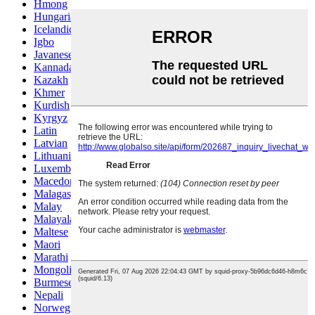
Hmong
Hungarian
Icelandic
Igbo
Javanese
Kannada
Kazakh
Khmer
Kurdish
Kyrgyz
Latin
Latvian
Lithuanian
Luxembou..
Macedonian
Malagasy
Malay
Malayalam
Maltese
Maori
Marathi
Mongolian
Burmese
Nepali
Norwegian