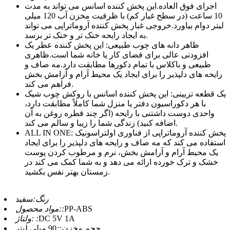
اجرای فوق العاده.این پخش کننده اسانس می تواند به مدت
10 ساعت (در سطح غبار کم) با ظرفیت مخزن آب 120 میلی
لیتر دوام بیاورد.خروجی غبار پخش کننده آروماتراپی می تواند
به ایجاد رایحه خنک تر و خنک تر برسد.
ظاهر دانه های چوب طبیعی: این پخش کننده عطر یک
افزودنی عالی برای فضای کار یا خانه شما است.ظاهری
طبیعی و باکلاس با تمام دکورها مطابقت دارد.مه صاف و
رایحه های دلپذیر را برای ایجاد یک محیط آرام و آرامش بخش
فراهم می کند.
یک قطعه تزیینی: این پخش کننده اسانس با روکش چوب شیک
با هر دکوراسیون دفتر یا منزل شما کاملاً مطابقت دارد،
واحدی دوست داشتنی با رایحه (اگر چند قطره روغن به آن
اضافه کنید) زندگی شما را زیبا و سالم می کند.
ALL IN ONE: پخش کننده آروماتراپی از فناوری اولتراسونیک
استفاده می کند که مه صاف و رایحه های دلپذیر را برای ایجاد
یک محیط آرام و آرامش بخش، نرم و مرطوب کردن پوست
خشک و ترک خورده ارائه می دهد و به شما کمک می کند در
زمستان بهتر نفس بکشید.
رنگ:
سفید
PP-ABS
مواد محصول::
DC 5V 1A
ولتاژ: :
حجم مخزن::
90 میلی لیتر